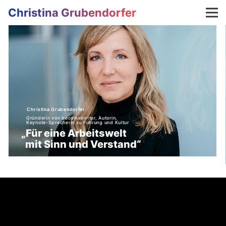
Christina Grubendorfer
Christina Grubendorfer
Gründerin von becomebetter, Autorin,
Keynote-Sprecherin zu Führung und Kultur
„Für eine Arbeitswelt
mit Sinn und Verstand“